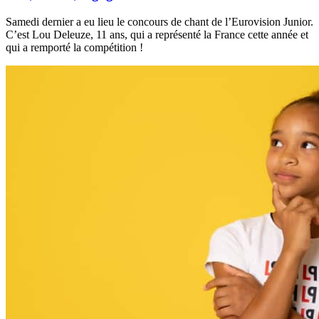
Samedi dernier a eu lieu le concours de chant de l’Eurovision Junior.
C’est Lou Deleuze, 11 ans, qui a représenté la France cette année et
qui a remporté la compétition !