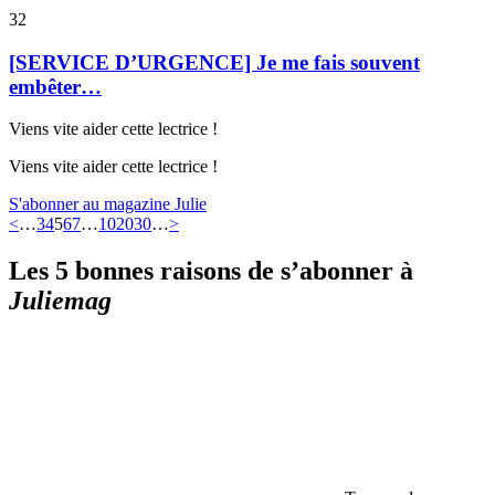
32
[SERVICE D’URGENCE] Je me fais souvent
embêter…
Viens vite aider cette lectrice !
Viens vite aider cette lectrice !
S'abonner au magazine Julie
<
…
3
4
5
6
7
…
10
20
30
…
>
Les 5 bonnes raisons de s’abonner à
Juliemag